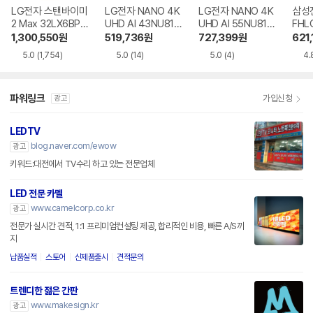
LG전자 스탠바이미
LG전자 NANO 4K
LG전자 NANO 4K
삼성전
2 Max 32LX6BPG
UHD AI 43NU810
UHD AI 55NU810
FHL
A
BENA
BENA
1,300,550
원
519,736
원
727,399
원
621,
5.0
(1,754)
5.0
(14)
5.0
(4)
4.
파워링크
가입신청
광고
LEDTV
blog.naver.com/ewow
광고
키워드:대전에서 TV수리 하고 있는 전문업체
LED 전문 카멜
www.camelcorp.co.kr
광고
전문가 실시간 견적, 1:1 프리미엄컨설팅 제공, 합리적인 비용, 빠른 A/S까
지
납품실적
스토어
신제품출시
견적문의
트렌디한 젊은 간판
www.makesign.kr
광고