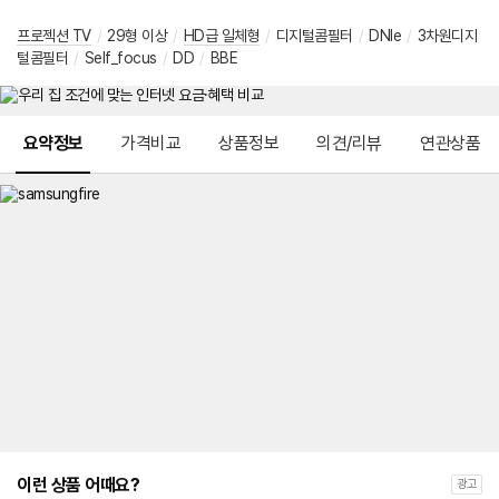
프로젝션 TV
/
29형 이상
/
HD급 일체형
/
디지털콤필터
/
DNIe
/
3차원디지
털콤필터
/
Self_focus
/
DD
/
BBE
메뉴 네비게이션
요약정보
가격비교
상품정보
의견/리뷰
연관상품
이런 상품 어때요?
광고