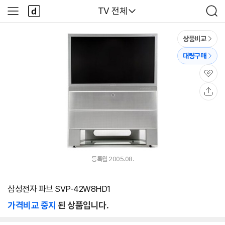
본문 바로가기
다
다나와
TV 전체
사
검
나
이
색
와
드
메
메
상품비교
인
뉴
대량구매
관
심
공
유
등록월 2005.08.
삼성전자 파브 SVP-42W8HD1
가격비교 중지
된 상품입니다.