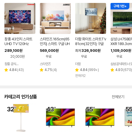
구매 1천+
창홍 43인치 스마트
스타인즈 165cm(65
더함 화이트 스마트TV
삼성 LH75BE
UHD TV 120Hz
인치) 스마트 구글 UH
81cm(32인치) 구글
XKR 189.3c
D TV KKZ6500SU
5.0 QLED 이동식TV
치) 비즈니스T
289,100
569,000
326,900
1,109,000
원
원
최저
원
원
H 중소기업 1등급
드
20,000원
무료
무료
무료
창홍 공식스토어
스타인즈
더함
삼성공식파트너 
네이버
네이버
페이
페이
리
리
리
리
4.84
(
43
)
4.75
(
4
)
4.84
(
999+
)
4.93
(
670
)
별
별
별
별
뷰
뷰
뷰
뷰
판매처2
점
점
점
점
수
수
수
수
카테고리 인기상품
전체보기