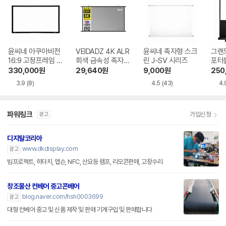
윤씨네 아쿠아비전
VEIDADZ 4K ALR
윤씨네 족자형 스크
그랜드
16:9 고정프레임 스
회색 금속성 족자형
린 J-SV 시리즈
포터블
크린 SA-FH 시리
빔프로젝터 스크린
H 
330,000
원
29,640
원
9,000
원
250
즈 시네비젼원단
3.9
(8)
4.5
(43)
4.
파워링크
가입신청
광고
디지탈코리아
www.dkdisplay.com
광고
빔프로젝트, 히타치, 앱슨, NFC, 산요등 램프, 리모콘판매, 고장수리
창조물산 컨베어 중고콘베어
blog.naver.com/hsh0003699
광고
대형 컨베어 중고 및 신품 제작 및 판매 기계구입 및 판매합니다