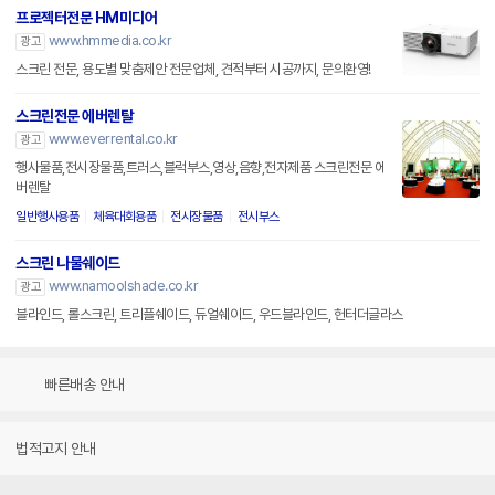
프로젝터전문 HM미디어
www.hmmedia.co.kr
광고
스크린 전문, 용도별 맞춤제안 전문업체, 견적부터 시공까지, 문의환영!
스크린전문 에버렌탈
www.everrental.co.kr
광고
행사물품,전시장물품,트러스,블럭부스,영상,음향,전자제품 스크린전문 에
버렌탈
일반행사용품
체육대회용품
전시장물품
전시부스
스크린 나물쉐이드
www.namoolshade.co.kr
광고
블라인드, 롤스크린, 트리플쉐이드, 듀얼쉐이드, 우드블라인드, 헌터더글라스
빠른배송 안내
법적고지 안내