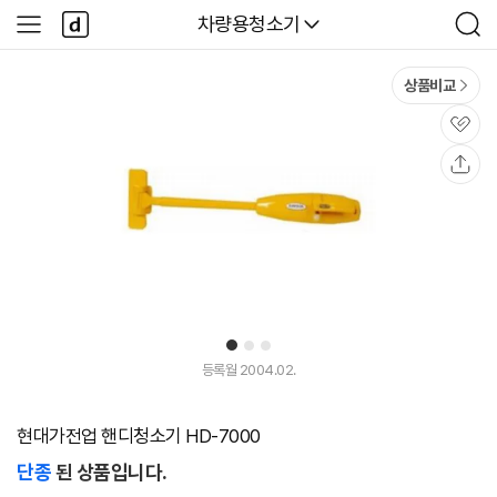
본문 바로가기
다
다나와
차량용청소기
사
검
나
이
색
와
드
메
메
상품비교
인
뉴
관
심
공
유
1
2
3
등록월 2004.02.
현대가전업 핸디청소기 HD-7000
단종
된 상품입니다.