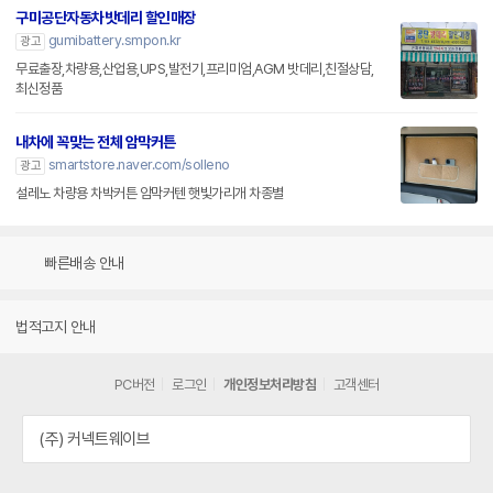
구미공단자동차밧데리 할인매장
gumibattery.smpon.kr
광고
무료출장,차량용,산업용,UPS,발전기,프리미엄,AGM 밧데리,친절상담,
최신정품
내차에 꼭맞는 전체 암막커튼
smartstore.naver.com/solleno
광고
설레노 차량용 차박커튼 암막커텐 햇빛가리개 차종별
빠른배송 안내
법적고지 안내
PC버전
로그인
개인정보처리방침
고객센터
(주) 커넥트웨이브