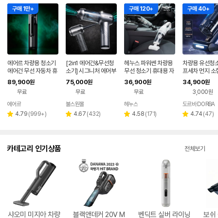
구매 1만+
구매 120+
구매 40+
에어르 차량용 청소기
[2in1 에어건&무선청
헤누스 파워쎈 차량용
차량용 유선청소
에어건 무선 자동차 휴
소기] 시그니처 에어부
무선 청소기 휴대용 자
프세차 먼지 소
대용 강력 진공 핸디 차
스터 차량용청소기 1
동차 청소기
89,900
75,000
36,900
34,900
원
원
원
원
미니 베놈
4,000pa BLDC 모터
무료
무료
무료
3,000원
에어르
불스원몰
헤누스
도르바 DORBA
리
리
리
리
4.79
(
999+
)
4.67
(
432
)
4.58
(
171
)
4.74
(
47
)
별
별
별
별
뷰
뷰
뷰
뷰
점
점
점
점
수
수
수
수
카테고리 인기상품
전체보기
샤오미 미지아 차량
블랙앤데커 20V M
벤딕트 실버 라이닝
보쉬 