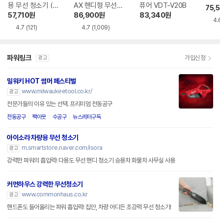
용 무선 청소기 (해
AX 핸디형 무선청
퓨어 VDT-V20B
75,
외구매)
소기 BHHV520BF
57,710
원
86,900
원
83,340
원
4.
00
4.7
(121)
4.7
(1,009)
파워링크
가입신청
광고
밀워키 HOT 썸머 페스티벌
www.milwaukeetool.co.kr/
광고
전문가들의 이유 있는 선택. 프리미엄 전동공구
전동공구
팩아웃
수공구
뉴스레터구독
아이소라 차량용 무선 청소기
m.smartstore.naver.com/isora
광고
강력한 파워의 흡입력! 다용도 무선 핸디 청소기 승용차 화물차 사무실 사용
커먼하우스 강력한 무선청소기
www.commonhaus.co.kr
광고
핸드폰도 들어올리는 파워 흡입력! 집안, 차량 어디든 초강력 무선 청소기!