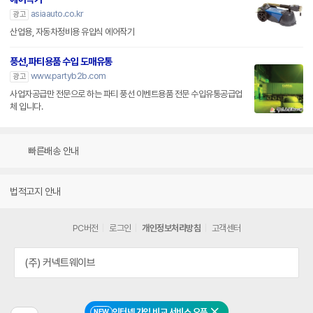
asiaauto.co.kr
광고
산업용, 자동차정비용 유압식 에어작기
풍선,파티용품 수입 도매유통
www.partyb2b.com
광고
사업자공급만 전문으로 하는 파티 풍선 이벤트용품 전문 수입유통공급업
체 입니다.
빠른배송 안내
법적고지 안내
PC버전
로그인
개인정보처리방침
고객센터
(주) 커넥트웨이브
인터넷 가입 비교 서비스 오픈
NEW