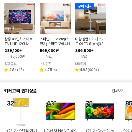
구매 1천+
창홍 43인치 스마트
스타인즈 165cm(65
더함 삼탠바이미 스마
TV UHD 120Hz
인치) 스마트 구글 UH
트 QLED 81cm(32
D TV KKZ6500SU
인치), 라이트, 이동식
289,100
569,000
366,900
원
원
원
H 중소기업 1등급
스탠드
20,000원
무료
무료
창홍 공식스토어
스타인즈
더함전자
네이버
네이버
페이
페이
리
리
리
4.84
(
45
)
4.75
(
4
)
4.83
(
999+
)
별
별
별
뷰
뷰
뷰
점
점
점
수
수
수
카테고리 인기상품
전체보기
LG전자 스탠바이미
LG전자 NANO 4K
LG전자 QNED ev
삼성전