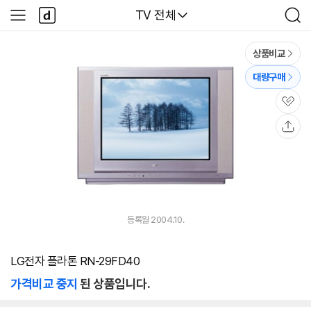
본문 바로가기
다
다나와
TV 전체
사
검
나
이
색
와
드
메
메
상품비교
인
뉴
대량구매
관
심
공
유
등록월 2004.10.
LG전자 플라톤 RN-29FD40
가격비교 중지
된 상품입니다.