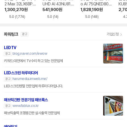
2 Max 32LX6BPG
UHD AI 43NU810
o AI 75QNED80B
KU8
A
BENA
EA
R
1,300,270
원
541,900
원
1,828,190
원
2,7
5.0
(1,774)
5.0
(14)
5.0
(148)
4.
파워링크
가입신청
광고
LEDTV
blog.naver.com/ewow
광고
키워드:대전에서 TV수리 하고 있는 전문업체
LED스크린 하루미디어
harumedia.imweb.me/
광고
LED스크린렌탈 전문업체 하루미디어입니다.
패브릭간판 전문기업 패브룩스
www.fablux.co.kr
광고
패브릭출력 조명용간판 실사출력 전문업체
에어작기