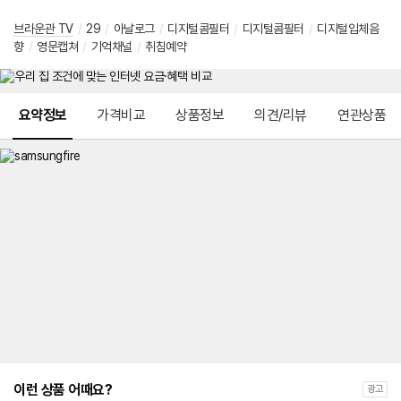
브라운관 TV
/
29
/
아날로그
/
디지털콤필터
/
디지털콤필터
/
디지털입체음
향
/
영문캡쳐
/
기억채널
/
취침예약
메뉴 네비게이션
요약정보
가격비교
상품정보
의견/리뷰
연관상품
이런 상품 어때요?
광고