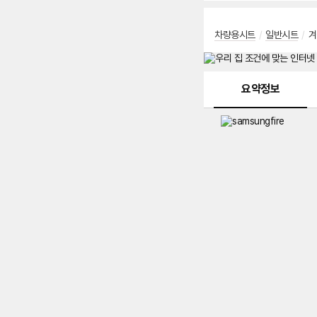
차량용시트
/
일반시트
/
겨
메뉴 네비게이션
요약정보