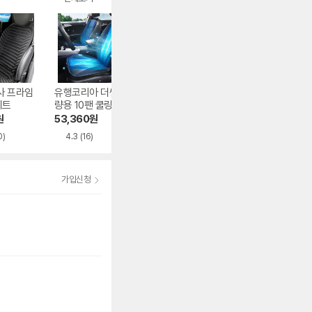
사 프라임
유행코리아 더쎈 차
파보니 차량용 방수
카렉스 에스키모 
시트
량용 10팬 쿨링시트
시트
람방석
원
53,360
원
6,820
원
49,890
원
0)
4.3
(16)
4.3
(146)
4.5
(59)
가입신청