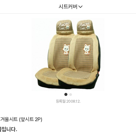
다나와
시트커버
1
2
등록월 2008.12.
겨울시트 (앞시트 2P)
품입니다.