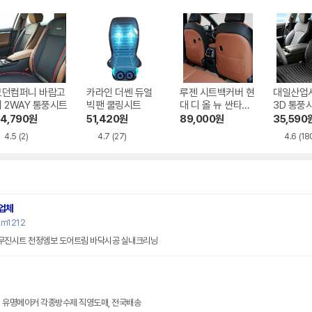
모던컴퍼니 바람고
카라인 더쎈 듀얼
루젠 시트백커버 현
대일산업
 2WAY 통풍시트
빅팬 쿨링시트
대 디 올 뉴 싼타페
3D 통풍
MX5 전용
4,790
원
51,420
원
89,000
원
35,590
4.5
(2)
4.7
(27)
4.6
(18
업체
km1212
무진시트 천정엠보 도어트림 바닥시공 실내크리닝
외 유명메이커 각종방수제 직영도매, 전국배송