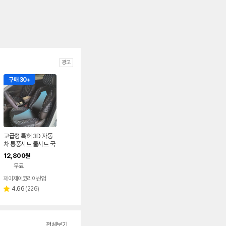
광고
구매 30+
고급형 특허 3D 자동
차 통풍시트 쿨시트 국
산
12,800
원
무료
제이제이코리아산업
리
4.66
(
226
)
별
뷰
점
수
전체보기