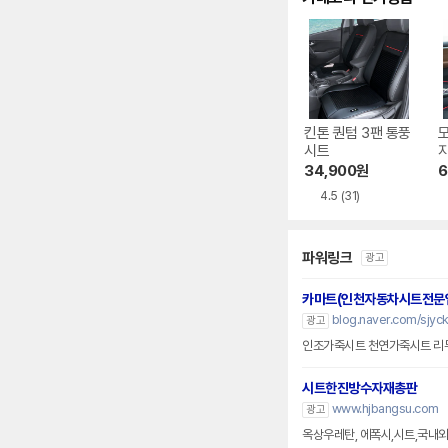
킨톤 퀀텀 3팬 통풍
시트
지
34,900
원
6
4.5
(31)
파워링크
광고
카마트(인천자동차시트전문
blog.naver.com/sjyc
광고
인조가죽시트 천연가죽시트 리
시트한진방수자재총판
www.hjbangsu.com
광고
옥상우레탄, 에폭시,시트,국내