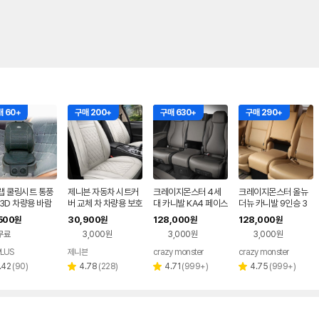
 60+
구매 200+
구매 630+
구매 290+
랩 쿨링시트 통풍
제니븐 자동차 시트커
크레이지몬스터 4세
크레이지몬스터 올뉴
3D 차량용 바람
버 교체 차 차량용 보호
대 카니발 KA4 페이스
더뉴 카니발 9인승 3
 자동차 쿨시트
매트 가죽 카시트 SF-
리프트 시트 커버 신형
열 수납 팔쿠션
500
30,900
128,000
128,000
원
원
원
원
590 앞좌석
카니발 차량용시트 9
무료
3,000원
3,000원
3,000원
인승
LUS
제니븐
crazy monster
crazy monster
리
리
리
리
.42
(
90
)
4.78
(
228
)
4.71
(
999+
)
4.75
(
999+
)
별
별
별
뷰
뷰
뷰
뷰
점
점
점
수
수
수
수