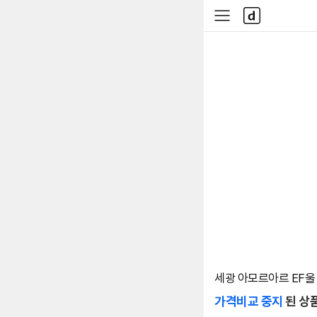
본문 바로가기
다
사
나
이
와
드
메
메
인
뉴
세광 아모르아르 EF울 
가격비교 중지
된 상