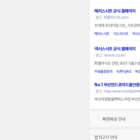
헤리스시트 공식 홈페이지
화물차시트.com
광고
전세계 프리미엄 시트, 시트온에
헤리스시트
이스리시트
넥시
넥시스시트 공식 홈페이지
nexsis.co.kr/
광고
화물차시트 전문,30년 기술.1년
무료출장문의
1년무상AS
독
No.1 부산안드로이드올인원
map.naver.com/p/en
광고
부산차량용블랙박스추천 부산안
빠른배송 안내
법적고지 안내