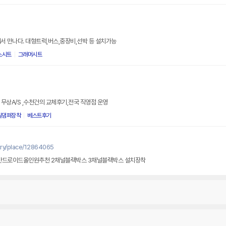
서 만나다. 대형트럭,버스,중장비,선박 등 설치가능
스시트
그래머시트
 무상A/S ,수천건의 교체후기,전국 직영점 운영
일댐퍼장착
베스트후기
try/place/12864065
드로이드올인원추천 2채널블랙박스 3채널블랙박스 설치장착