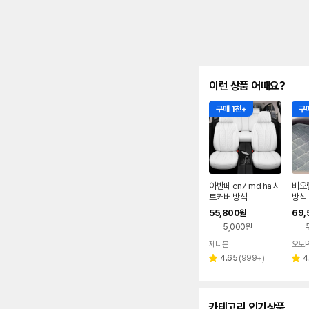
이런 상품 어때요?
구매 1천+
구매
아반떼 cn7 md ha 시
비오
트커버 방석
방석 
방석
55,800
69,
원
5,000원
제니븐
오토P
네이버
페이
리
4.65
(
999+
)
4
별
별
뷰
점
점
수
카테고리 인기상품