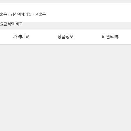
울용
/
장착위치: 1열
/
겨울용
가격비교
상품정보
의견/리뷰