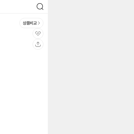
검
색
상품비교
관
심
공
유