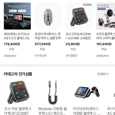
메르세데스 NTG5.0
로프리 하이파이스 게
코시 C타입 PD25W
4인치 블루투스
A B C E S 클래스 GL
이밍 마우스 경량 반투
+ QC18W 고속충전
바이 스피커 풀
A GLC GLE GLS용
명 하프 투명
차량용 블루투스 무선
사운드 박스 무
178,800
577,900
25,800
191,800
원
원
원
원
무선 CarPlay 안드로
카팩 AT2230BT
오 시스템 방수
무료
무료
무료
무료
이드 오토 MMI 어댑터
(바이크, 할리,
레트로핏 키트 박스
용)
aliexpress
타우뽀상회
전자명품관
aliexpress
카테고리 인기상품
전체보기
코시 쿠로 블루투스
Mcdodo 차량용 블
이지넷유비쿼터스
투나이
카팩 AT2230BT
루투스5.1 핸즈프리
차량용 블루투스 무
AC