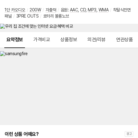
1단 카오디오
/
200W
/
자출력
/
음원:
AAC
,
CD
,
MP3
,
WMA
/
착탈식전면
패널
/
3PRE OUTS
/
로터리 볼륨노브
메뉴 네비게이션
요약정보
가격비교
상품정보
의견/리뷰
연관상품
이런 상품 어때요?
광고