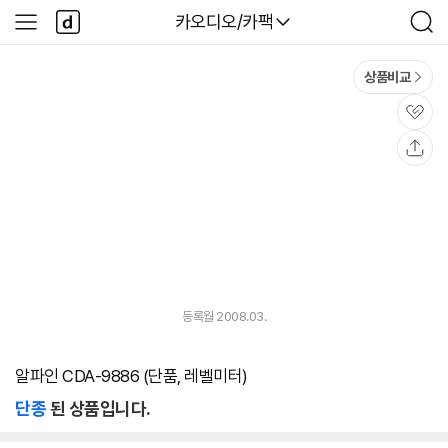
본문 바로가기
다
다나와
카오디오/카팩
사
검
나
이
색
와
드
메
메
상품비교
인
뉴
관
심
공
유
등록월 2008.03.
알파인 CDA-9886 (단품, 레벨미터)
단종
된 상품입니다.