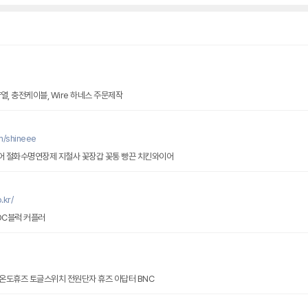
, 충전케이블, Wire 하네스 주문제작
m/shineee
물조리개 초록이끼 바인더와이어 절화수명연장제 지철사 꽃장갑 꽃통 빵끈 치킨와이어
.kr/
DC블럭 커플러
온도휴즈 토글스위치 전원단자 휴즈 아답터 BNC