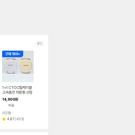
광고
구매 160+
1+1 CTOC릴케이블
고속충전 차량용 선정
리
14,900
원
무료
리즈템-
네이버
페이
리
4.87
(
433
)
별
뷰
점
수