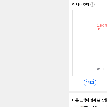
최저가 추이
최
저
가
추
이
란?
1개월
다른 고객이 함께 본 상