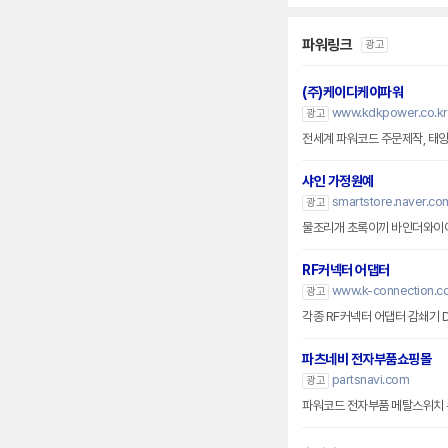
파워링크
광고
(주)케이디케이파워
www.kdkpower.co.kr
광고
전세계 파워코드 주문제작, 태양열
샤인 가정원예
smartstore.naver.co
광고
RF커넥터 어댑터
www.k-connection.co
광고
각종 RF커넥터 어댑터 감쇄기 
파츠네비 전자부품쇼핑몰
partsnavi.com
광고
파워코드 전자부품 메탈스위치 