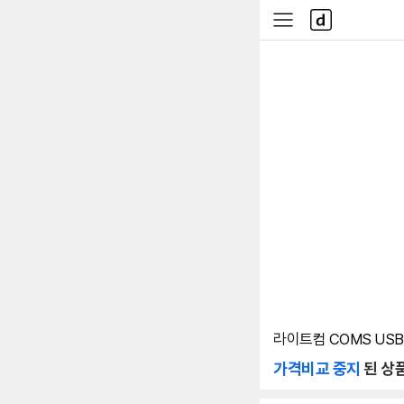
본문 바로가기
다
사
나
이
와
드
메
메
인
뉴
라이트컴 COMS USB (
가격비교 중지
된 상