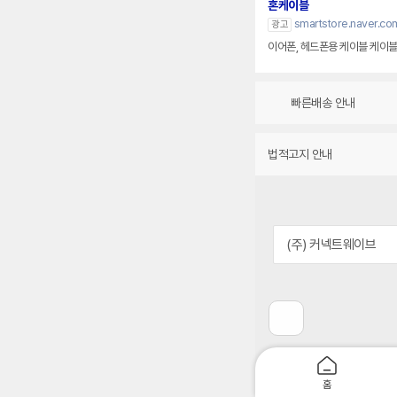
혼케이블
smartstore.naver.co
광고
이어폰, 헤드폰용 케
빠른배송 안내
법적고지 안내
(주) 커넥트웨이브
이
전
페
이
지
홈
로