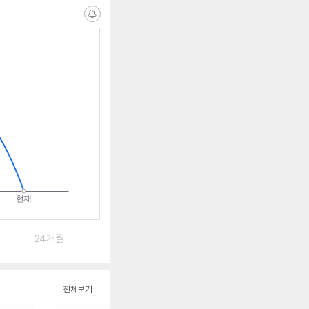
알
림
받
는
중
24개월
전체보기