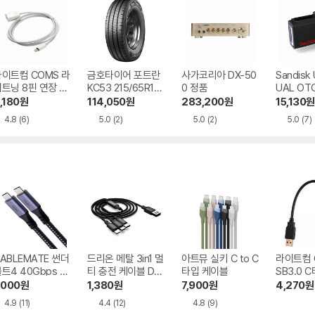
이트컴 COMS 라
금호타이어 포트란
사가코리아 DX-50
Sandisk
트닝 8핀 연장 케
KC53 215/65R17
0 정품
UAL OTG
블 (IB204)
지정점무료장착
USB 3.0
,180
원
114,050
원
283,200
원
15,130
원
4.8
(6)
5.0
(2)
5.0
(2)
5.0
(7)
ABLEMATE 썬더
드리온 메탈 3in1 멀
아트뮤 실키 C to C
라이트컴 
트4 40Gbps P
티 충전 케이블 DR-
타입 케이블
SB3.0 
 PPS C to C타입
3in1-M150-B
형 케이블 
,000
원
1,380
원
7,900
원
4,270
원
40W 케이블
4.9
(11)
4.4
(12)
4.8
(9)