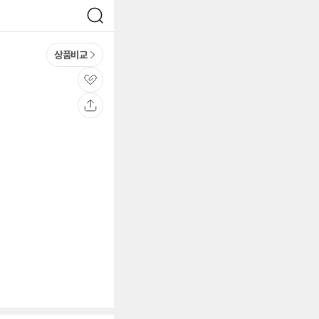
검
색
상품비교
관
심
공
유