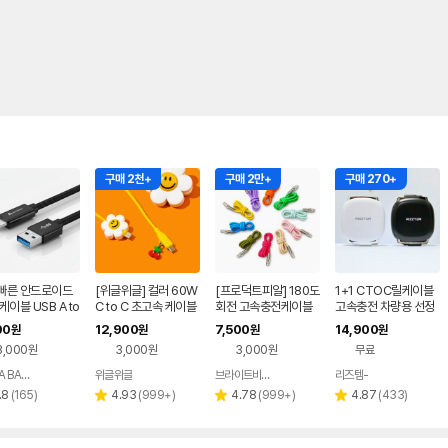
구매 2천+
구매 2만+
구매 270+
빠른 안드로이드
[위글위글] 컬러 60W
[프로덕트피알] 180도
1+1 CTOC릴케이블
케이블 USB A to
C to C 초고속 케이블
회전 고속충전케이블
고속충전 차량용 선정
 USB3.2 Gen
2종
C TO C 및 모든 기종
리
00
12,900
7,500
14,900
원
원
원
원
0Gbps
지원 컬러 케이블 PD 1
3,000원
3,000원
3,000원
무료
00W 꼬임방지 초고속
충전기 1.5m
NOVA BASE
위글위글
브라이트비드 편집샵
리즈템-
네이버
네이버
네이버
네이버
페이
페이
페이
페이
리
리
리
리
.8
(
165
)
4.93
(
999+
)
4.78
(
999+
)
4.87
(
433
)
별
별
별
뷰
뷰
뷰
뷰
점
점
점
수
수
수
수