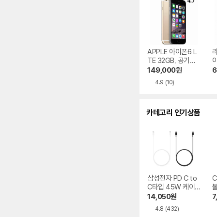
APPLE 아이폰6 L
라
TE 32GB, 공기계
이
중고
이
149,000
원
6
4.9
(10)
카테고리 인기상품
삼성전자 PD C to
C
C타입 45W 케이
볼
블 EP-DX510
D
14,050
원
7
2
4.8
(432)