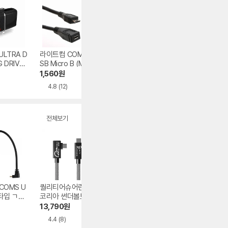
 ULTRA D
라이트컴 COMS U
LAB.C iPad mini
JMW MH3170 
 DRIVE
SB Micro B (M/F)
5세대 슬림핏 스마
반구매
 32GB
연장 케이블 NA72
트 커버 케이스
1,560
원
19,440
원
62,270
원
0, 0.3m
4.8
(12)
4.6
(18)
2.5
(2)
전체보기
COMS U
퀄리티어슈어런스
아트뮤 PD 240W
신지모루 로프 10
C타입 ㄱ자
코리아 썬더볼트4
네오 C to C타입 케
W C to C타입 케
NA565
40Gbps PD C to
이블
이블
13,790
원
5,660
원
6,420
원
C타입 240W ㄱ자
4.4
(8)
5.0
(1)
4.6
(43)
형 케이블