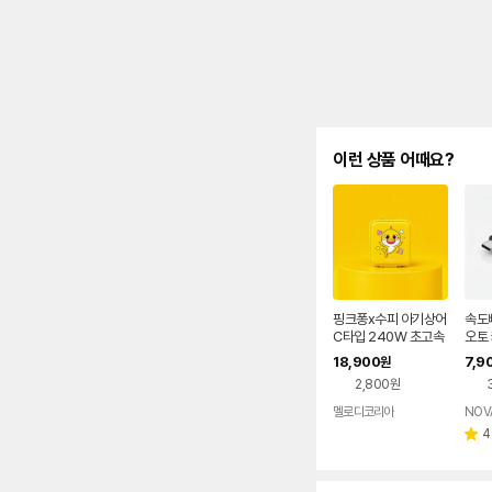
이런 상품 어때요?
핑크퐁x수피 아기상어
속도
C타입 240W 초고속
오토 
자동감김 릴 충전 케이
C타입
18,900
7,9
원
블 옐로우, 1개, 1m
2 1
2,800원
멜로디코리아
네이버
페이
4
별
점