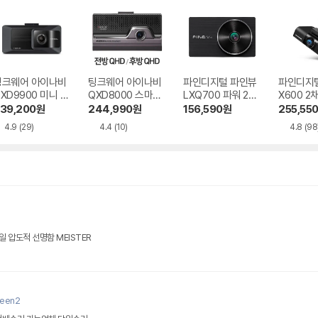
팅크웨어 아이나비
팅크웨어 아이나비
파인디지털 파인뷰
파인디지
XD9900 미니 2
QXD8000 스마트
LXQ700 파워 2채
X600 2
채널
에디션 2채널
널
39,200
원
244,990
원
156,590
원
255,55
4.9
(29)
4.4
(10)
4.8
(98
 압도적 선명함 MEISTER
qeen2