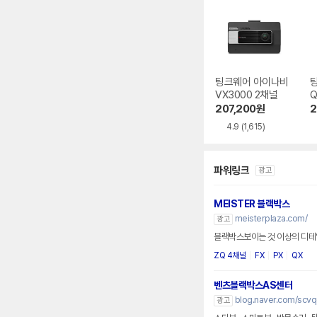
팅크웨어 아이나비
VX3000 2채널
Q
207,200
원
2
4.9
(1,615)
파워링크
광고
MEISTER 블랙박스
meisterplaza.com/
광고
블랙박스보이는 것 이상의 디테일
ZQ 4채널
FX
PX
QX
벤츠블랙박스AS센터
blog.naver.com/scv
광고