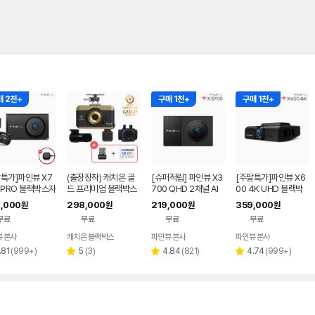
매 2천+
구매 1천+
구매 1천+
특가]파인뷰 X7
(출장장착) 캐치온 골
[슈퍼적립] 파인뷰 X3
[주말특가]파인뷰 X6
 PRO 블랙박스자
드 프리미엄 블랙박스
700 QHD 2채널 AI
00 4K UHD 블랙박
착(2채널)3채널
4채널 (페달카메라 포
블랙박스 스마트폰 연
스 GPS 128GB, 설치
,000
298,000
219,000
359,000
원
원
원
원
8/14~순차배송)
함)+64GB
동(동글증정)
비포함
무료
무료
무료
무료
 본사
캐치온 블랙박스
파인뷰 본사
파인뷰 본사
리
리
리
리
.81
(
999+
)
5
(
3
)
4.84
(
821
)
4.74
(
999+
)
별
별
별
뷰
뷰
뷰
뷰
점
점
점
수
수
수
수