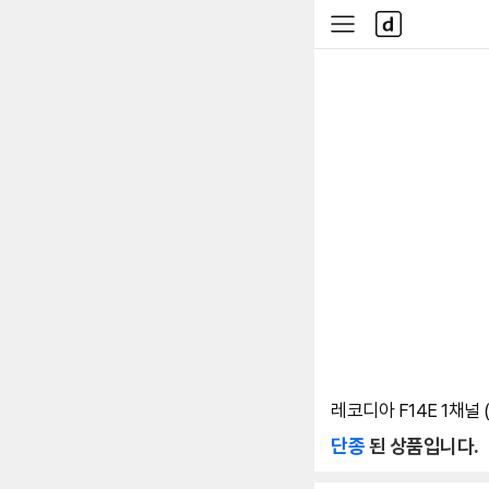
본문 바로가기
다
사
나
이
와
드
메
메
인
뉴
레코디아 F14E 1채널 (
단종
된 상품입니다.