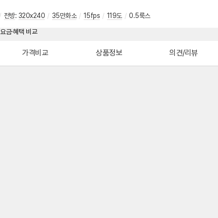
/
전방
:
320x240
/
35만화소
/
15fps
/
119도
/
0.5룩스
가격비교
상품정보
의견/리뷰