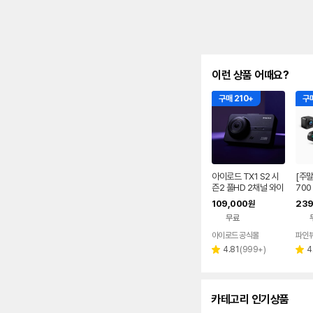
이런 상품 어때요?
구매 210+
구
아이로드 TX1 S2 시
[주말
즌2 풀HD 2채널 와이
700
파이 블랙박스 32GB
가장
109,000
239
원
3채널 급발진 페달 블
선택(
무료
랙박스 옵션 추가 가능
아이로드 공식몰
파인뷰
리
4.81
(
999+
)
4
별
별
뷰
점
점
수
카테고리 인기상품