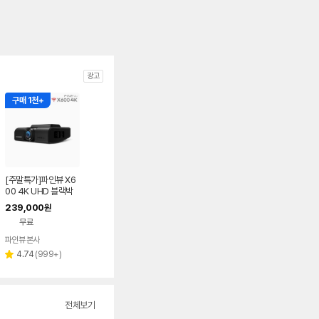
광고
구매 1천+
[주말특가]파인뷰 X6
00 4K UHD 블랙박
스 GPS 64GB, 설치
239,000
원
비별도
무료
파인뷰 본사
리
4.74
(
999+
)
별
뷰
점
수
전체보기