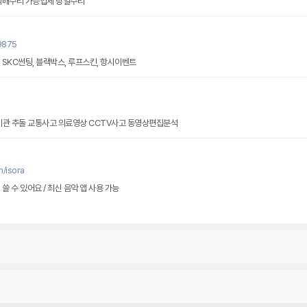
, 택배수리 가능업체 당일수리
팅
9875
 SKC썬팅, 블랙박스, 루프스킨, 항시이벤트
블랙박스판독 대법원특수감정기관 추돌 교통사고 의료영상 CCTV사고 동영상편집분석
/isora
쓸 수 있어요 / 최신 음악 앱 사용 가능