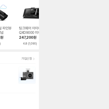
털 파인뷰
팅크웨어 아이나비
팅크웨어 아이나비
파인디지털 파인
채널
QXD9000 미니 2
QXD2 2채널
X7700 프로 2채
채널
0
원
247,200
원
367,200
원
237,150
원
)
4.8
(1,090)
5.0
(10)
4.8
(266)
가입신청