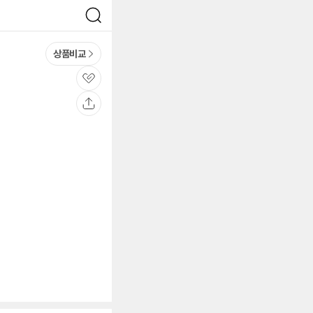
검
색
상품비교
관
심
공
유