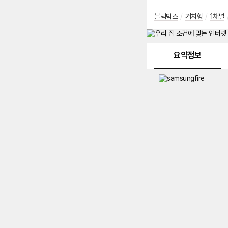
블랙박스
/
거치형
/
1채널
메뉴 네비게이션
요약정보