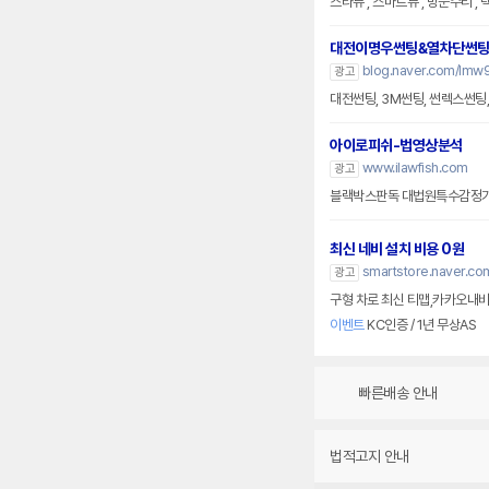
스타뷰 , 스마트뷰 , 방문수리 
대전이명우썬팅&열차단썬
blog.naver.com/lmw
광고
대전썬팅, 3M썬팅, 썬렉스썬팅,
아이로피쉬-법영상분석
www.ilawfish.com
광고
최신 네비 설치 비용 0원
smartstore.naver.com
광고
구형 차로 최신 티맵,카카오내비 
이벤트
KC인증 / 1년 무상AS
빠른배송 안내
법적고지 안내