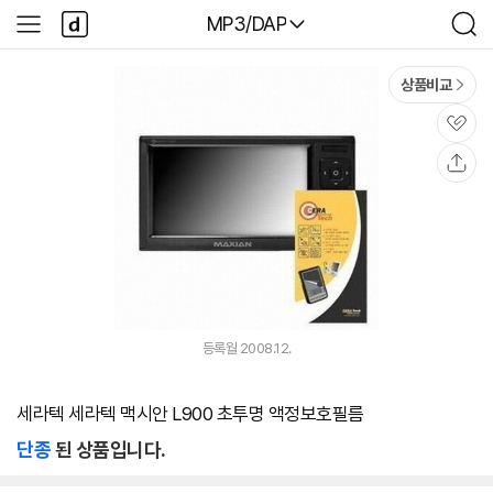
본문 바로가기
다
다나와
MP3/DAP
사
검
나
이
색
와
드
메
메
상품비교
인
뉴
관
심
공
유
등록월 2008.12.
세라텍 세라텍 맥시안 L900 초투명 액정보호필름
단종
된 상품입니다.