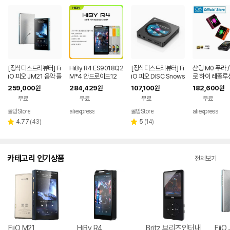
[정식디스트리뷰터] Fi
HiBy R4 ES9018Q2
[정식디스트리뷰터] Fi
샨링 M0 푸라 /
iO 피오 JM21 음악 플
M*4 안드로이드12
iO 피오 DISC Snows
로 하이 레졸루
레이어 4+64G / 1년
하이파이 음악 플레이
ky 음악 플레이어 / 1
오 HIFI 블루투
259,000
284,429
107,100
182,600
원
원
원
원
국내 AS
어 MP3 오디오 블루
년 국내 AS
용 음악 MP3 
무료
무료
무료
무료
투스 WiFi DSD256
어 USB DAC 
MQA 16x USB DAC
S43131 LDAC
골방Store
aliexpress
골방Store
aliexpress
헤드폰 앰프 11시간 사
PCM384 DS
리
리
4.77
(
43
)
5
(
14
)
별
별
용 4.7
뷰
뷰
점
점
수
수
카테고리 인기상품
전체보기
FiiO M21
HiBy R4
Britz 브리츠인터내
FiiO