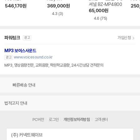
셔널 BZ-MP4800
546,170
원
369,000
원
250
65,000
원
4.3
(3)
4.6
(75)
파워링크
가입신청
광고
MP3 보이스사운드
www.voicesound.co.kr
광고
MP3, 영상음향전문, 교회음향, 학원학교음향, 24시간상담 견적문의
빠른배송 안내
법적고지 안내
PC버전
로그인
개인정보처리방침
고객센터
(주) 커넥트웨이브