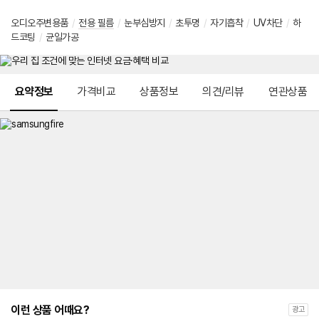
오디오주변용품
/
전용 필름
/
눈부심방지
/
초투명
/
자기흡착
/
UV차단
/
하
드코팅
/
균일가공
메뉴 네비게이션
요약정보
가격비교
상품정보
의견/리뷰
연관상품
이런 상품 어때요?
광고