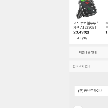
코시 쿠로 블루투스
M
카팩 AT2230BT
루
리
23,430
원
1
4.8
(18)
빠른배송 안내
법적고지 안내
(주) 커넥트웨이브