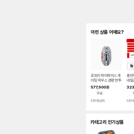
이런 상품 어때요?
로프리 하이파이스 게
충전
이밍 마우스 경량 반투
네일
명 하프 투명
플러
577,900
323
원
입 F3
무료
개 1
타우뽀상회
타우
카테고리 인기상품