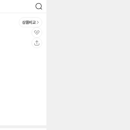
검
색
상품비교
관
심
공
유