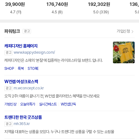
M EOCBS05 008
HIBA6E375W3
L1899089001
_L2
39,900
원
176,740
원
192,302
원
136
4.7
(11)
4.5
(8)
5.0
(339)
5.
파워링크
가입신청
광고
캐피디자인 홈페이지
www.kappydesign.com/
광고
캐피디자인은 소재의 '본질'에 집중하는 라이프스타일 브랜드 입니다.
SHOP
룩북
STORE
W컨셉 여성크로스백
m.wconcept.co.kr
광고
오직 2주! 여름이 끝나기 전, W컨셉 클리어런스 혜택을 만나보세요
가방신상
오늘의특가
실시간베스트
W컨셉단독
트렌디한 한국 굿즈상품
mh365.kr
광고
지역을 대표하는 상품을 모았다. 누구나 트렌디한 상품을 구할 수 있는 쇼핑몰