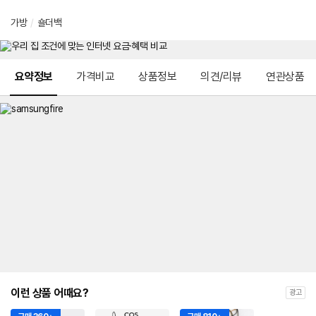
가방
/
숄더백
메뉴 네비게이션
요약정보
가격비교
상품정보
의견/리뷰
연관상품
이런 상품 어때요?
광고