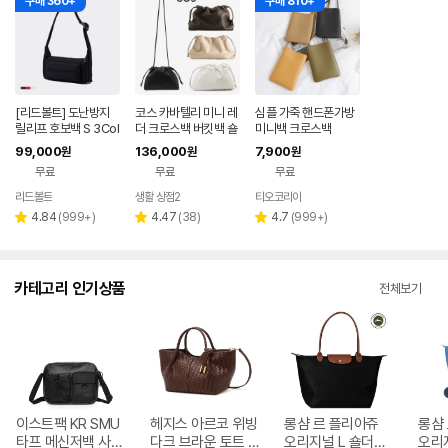
구매 360+
구매 810+
[리드볼트] 도난방지
코스 카바텔리 미니 레
심플 가죽 핸드폰가방
릴리프 호보백 S 3Col
더 크로스백 버킷백 숄
미니백 크로스백
or
더백 클러치 스웨이드
99,000
136,000
7,900
원
원
원
가방 COS
무료
무료
무료
리드볼트
생활 상점2
티오코리아
네이버
네이버
페이
페이
리
리
리
4.84
(
999+
)
4.47
(
38
)
4.7
(
999+
)
별
별
별
뷰
뷰
뷰
점
점
점
수
수
수
카테고리 인기상품
전체보기
이스트팩 KR SMU
헤지스 아르코 위빙
롱샴 르 플리아쥬
롱샴
타프 메신저백 사첼
다크 브라운 토트 M
오리지널 L 숄더백_
오리