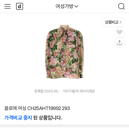
본문 바로가기
다
다나와
여성가방
사
검
나
이
색
와
드
메
메
상품비교
인
뉴
관
심
공
유
등록월 2025.06.
이미지출처: 에누리제공
끌로에 여성 CH25AHT19992 293
가격비교 중지
된 상품입니다.