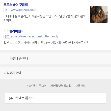
크로스 숄더 구름백
www.kbazaar.co.kr
광고
어디에나 잘 어울리는 사계절 사용템 꾸안꾸 스타일링 구름백, 갈색 흰색
검정색.
버터플라이캔디
smartstore.naver.com/buttercandy
광고
일본 100% 핸드 메이드 제작 파우치 카드지갑 여성크로스백여성크로스백
빠른배송 안내
법적고지 안내
PC버전
로그인
개인정보처리방침
고객센터
(주) 커넥트웨이브