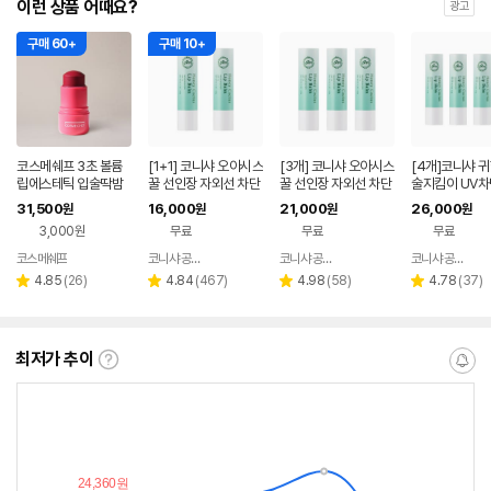
이런 상품 어때요?
광고
구매 60+
구매 10+
코스메쉐프 3초 볼륨
[1+1] 코니샤 오아시스
[3개] 코니샤 오아시스
[4개]코니샤 귀
립에스테틱 입술딱밤
꿀 선인장 자외선 차단
꿀 선인장 자외선 차단
술지킴이 UV차
7g
보습립밤 3.3g / SPF
보습립밤 3.3g / SPF
31,500
16,000
21,000
26,000
원
원
원
원
13
13
3,000원
무료
무료
무료
코스메쉐프
코니샤 공식스토어
코니샤 공식스토어
코니샤 공식스토어
네이버
네이버
네이버
페이
페이
페이
리
리
리
리
4.85
(
26
)
4.84
(
467
)
4.98
(
58
)
4.78
(
37
)
별
별
별
별
뷰
뷰
뷰
뷰
점
점
점
점
수
수
수
수
최저가 추이
최
알
저
림
가
받
추
는
이
중
란?