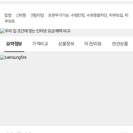
립밤
/
스틱형
/
크림타입
/
성분부가기능
:
수렴진정
,
수분증발차단
,
피부보습
,
피
부보호
메뉴 네비게이션
요약정보
가격비교
상품정보
의견/리뷰
연관상품