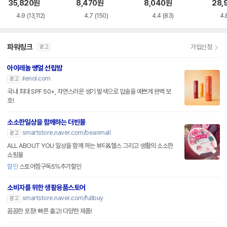
이터 
35,820
원
8,470
원
8,040
원
28,
4.9
(13,112)
4.7
(150)
4.4
(83)
4.
파워링크
가입신청
광고
아이레놀 쌩얼 선립밤
ilenol.com
광고
국내 최대 SPF 50+, 자연스러운 생기 발색으로 입술을 예쁘게 완벽 보
호!
소소한일상을 함께하는 더빈몰
smartstore.naver.com/beanmall
광고
ALL ABOUT YOU 일상을 함께 하는 뷰티&헬스 그리고 생활의 소소한
쇼핑몰
할인
스토어찜구독5%추가할인
소비자를 위한 생활용품스토어
smartstore.naver.com/fullbuy
광고
꼼꼼한 포장! 빠른 출고! 다양한 제품!