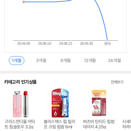
1개월
3개월
6개월
12개월
24개월
카테고리 인기상품
전체보기
크리스찬디올 어딕
블리스텍스 립 릴리
버츠비 틴티드 립밤
시세
트 립글로우 3.2g
프 크림 립밤 6ml
데이지 4.25g
처라