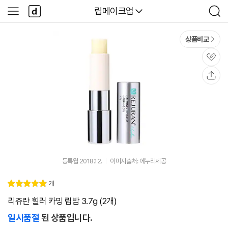
본문 바로가기
다
다나와
립메이크업
사
검
나
이
색
와
드
메
메
상품비교
인
뉴
관
심
공
유
등록월 2018.12.
이미지출처: 에누리제공
리
개
별
5.
뷰
점
0
리쥬란 힐러 카밍 립밤 3.7g (2개)
일시품절
된 상품입니다.