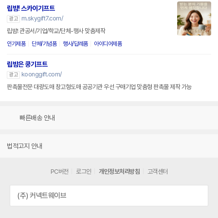
립밤! 스카이기프트
m.skygift7.com/
광고
립밤! 관공서/기업/학교/단체-행사 맞춤제작
인기제품
단체/기념품
행사/답례품
아이디어제품
립밤은 쿵기프트
koonggift.com/
광고
판촉물전문 대량도매 창고형도매 공공기관 우선 구매기업 맞춤형 판촉물 제작 가능
빠른배송 안내
법적고지 안내
PC버전
로그인
개인정보처리방침
고객센터
(주) 커넥트웨이브