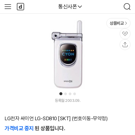
본문 바로가기
다
다나와
통신사폰
사
검
나
이
색
와
드
메
메
상품비교
인
뉴
관
심
공
유
1
2
3
4
등록월 2003.09.
LG전자 싸이언 LG-SD810 [SKT] (번호이동-무약정)
가격비교 중지
된 상품입니다.