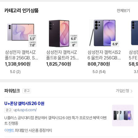
다.
카테고리 인기상품
전체보기
삼성전자 갤럭시Z
삼성전자 갤럭시Z
삼성전자 갤럭시S2
삼성
폴드8 256GB, SK
폴드8 울트라 256
6 울트라 256GB,
5 FE
T 기기변경 완납
GB, SKT 기기변경
SKT 기기변경 완납
기기
1,338,990
원
1,825,760
원
808,780
원
58,
완납
5.0
(2)
5.0
(54)
3.
파워링크
가입신청
광고
U+폰당 갤럭시S26 0원
upluspd.com/
광고
U플러스 공식대리점 폰당에서 갤럭시S26 0원 특가 프로모션 혜택 이벤
트 진행중
이벤트
최대할인 사은품 증정까지