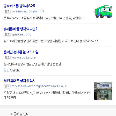
공짜버스폰 갤럭시S25
cafe.naver.com/tofm01
광고
갤럭시S25 보조금성지 전국택배, 57만 회원, 14년 운영, 당일출고
휴대폰 바꿀 생각 있다면?
lgustore.com/
광고
유스토어닷컴엔 당신이 찾는 모든 기종을 저렴한 가격으로 만나 볼 수 있으니까!
온라인 휴대폰 알고 모바일
www.algo3.store
광고
온라인휴대폰성지 현금완납 일시납 할인 전문점
할인
현금완납
부천 휴대폰 성지 갤럭시
m.place.naver.com/place/2094188400
광고
오정구 대표 휴대폰성지, 인터넷+TV 지원금 타매장 비교환영! 네이버 카
페75만명
빠른배송 안내