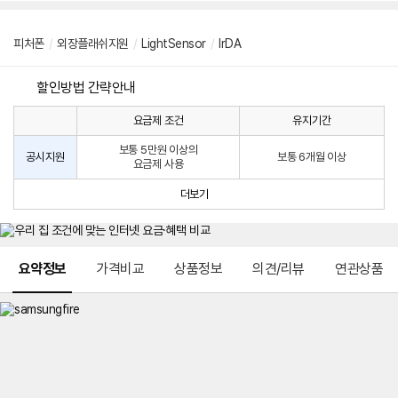
피처폰
/
외장플래쉬지원
/
LightSensor
/
lrDA
할인방법 간략안내
요금제 조건
유지기간
통
통
신
보통 5만원 이상의
사
신
공시지원
보통 6개월 이상
요금제 사용
할
사
인
공
더보기
방
시
법
지
원
및
메뉴 네비게이션
선
요약정보
가격비교
상품정보
의견/리뷰
연관상품
택
약
정
주
적
용
요
금