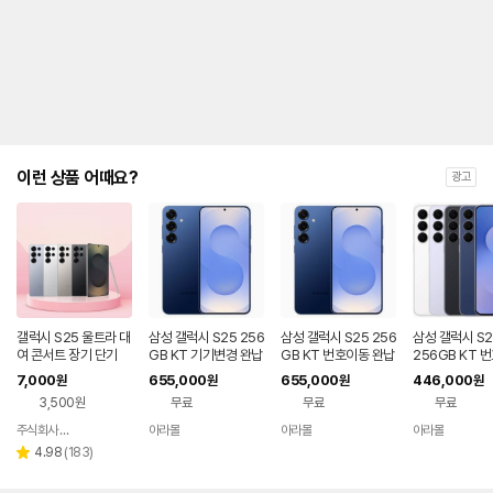
제
안
내
및
유
지
해
야
되
는
이런 상품 어때요?
광고
대
략
적
인
기
간
을
안
내
갤럭시 S25 울트라 대
삼성 갤럭시 S25 256
삼성 갤럭시 S25 256
삼성 갤럭시 S2
를
여 콘서트 장기 단기
GB KT 기기변경 완납
GB KT 번호이동 완납
256GB KT 
공시지원 완납
나
7,000
655,000
655,000
446,000
원
원
원
원
타
3,500원
무료
무료
무료
내
는
주식회사 폰빌리지
아라몰
아라몰
아라몰
네이버
표
페이
리
4.98
(
183
)
별
입
뷰
점
니
수