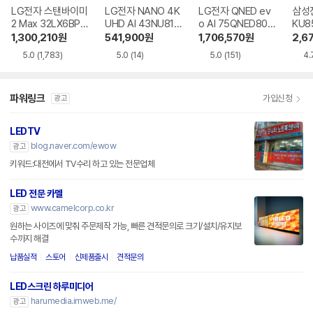
LG전자 스탠바이미
LG전자 NANO 4K
LG전자 QNED ev
삼성전
2 Max 32LX6BPG
UHD AI 43NU810
o AI 75QNED80B
KU8
A
BENA
EA
R
1,300,210
원
541,900
원
1,706,570
원
2,6
5.0
(1,783)
5.0
(14)
5.0
(151)
4.
파워링크
가입신청
광고
LEDTV
blog.naver.com/ewow
광고
키워드:대전에서 TV수리 하고 있는 전문업체
LED 전문 카멜
www.camelcorp.co.kr
광고
원하는 사이즈에 맞춰 주문제작 가능, 빠른 견적문의로 크기/설치/유지보
수까지 해결
납품실적
스토어
신제품출시
견적문의
LED스크린 하루미디어
harumedia.imweb.me/
광고