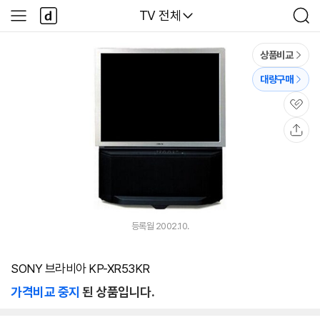
본문 바로가기
다
다나와
TV 전체
사
검
나
이
색
와
드
메
메
상품비교
인
뉴
대량구매
관
심
공
유
등록월 2002.10.
SONY 브라비아 KP-XR53KR
가격비교 중지
된 상품입니다.