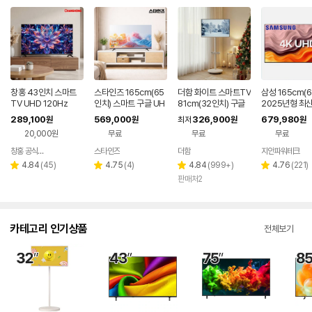
창홍 43인치 스마트
스타인즈 165cm(65
더함 화이트 스마트TV
삼성 165cm(
TV UHD 120Hz
인치) 스마트 구글 UH
81cm(32인치) 구글
2025년형 최
D TV KKZ6500SU
5.0 QLED 이동식TV
마트 4K UHD 
289,100
569,000
326,900
679,980
원
원
최저
원
원
H 중소기업 1등급
U8000 스탠드
20,000원
무료
무료
무료
설치
창홍 공식스토어
스타인즈
더함
지안파워테크
네이버
네이버
페이
페이
리
리
리
리
4.84
(
45
)
4.75
(
4
)
4.84
(
999+
)
4.76
(
221
)
별
별
별
별
뷰
뷰
뷰
뷰
판매처2
점
점
점
점
수
수
수
수
카테고리 인기상품
전체보기