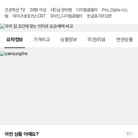
프로젝션 TV
/
29형 이상
/
HD급 분리형
/
디지털콤필터
/
Pro_Optic시스
템
/
마이크로포커스CRT
/
3라인_디지털콤필터
/
한글표기리모콘
메뉴 네비게이션
요약정보
가격비교
상품정보
의견/리뷰
연관상품
이런 상품 어때요?
광고