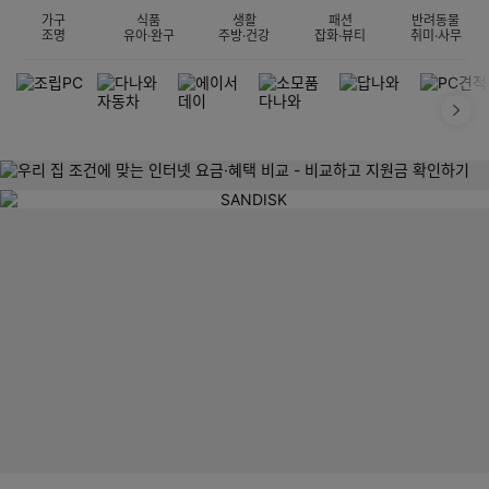
가구
식품
생활
패션
반려동물
조명
유아·완구
주방·건강
잡화·뷰티
취미·사무