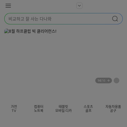
본문 바로가기
다
서
메
나
비
뉴
와
검
스
검색
색
더
어
보
를
기
입
력
해
주
세
요
배
페
14
/16
너
이
전
자
섹션 카테고리
지
체
동
보
롤
기
링
가전
컴퓨터
태블릿
스포츠
자동차용품
멈
TV
노트북
모바일·디카
골프
공구
춤