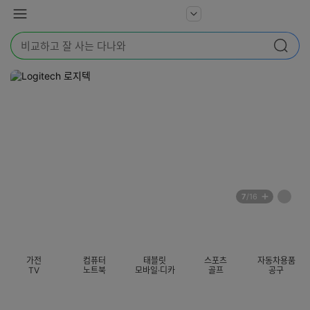
본문 바로가기
다
서
메
나
비
뉴
와
검
스
검색
색
더
어
보
를
기
입
력
해
주
세
요
배
페
7
/16
너
이
전
자
섹션 카테고리
지
체
동
보
롤
기
링
가전
컴퓨터
태블릿
스포츠
자동차용품
멈
TV
노트북
모바일·디카
골프
공구
춤