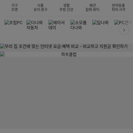
가구
식품
생활
패션
반려동물
조명
유아·완구
주방·건강
잡화·뷰티
취미·사무