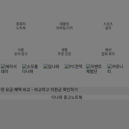
컴퓨터
태블릿
스포츠
노트북
모바일·디카
골프
식품
생활
패션
유아·완구
주방·건강
잡화·뷰티