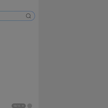
검색
배
페
13
/16