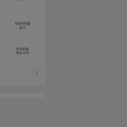
너
이
전
자
지
체
동
보
롤
기
링
자동차용품
멈
공구
춤
반려동물
취미·사무