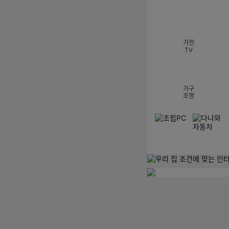
섹션 카테고리
가전
TV
가구
조명