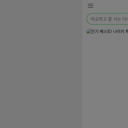
본문 바로가기
메
뉴
검
색
어
를
입
력
해
주
세
요