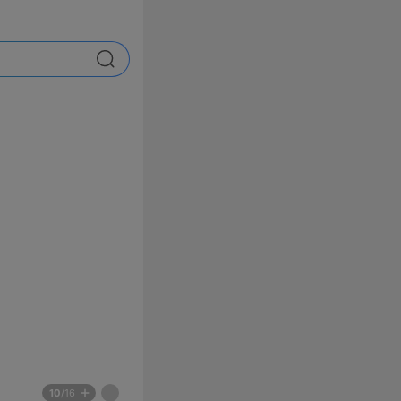
검색
배
페
10
/16