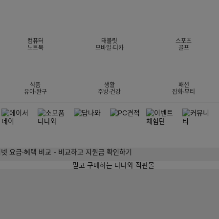
컴퓨터
태블릿
스포츠
노트북
모바일·디카
골프
식품
생활
패션
유아·완구
주방·건강
잡화·뷰티