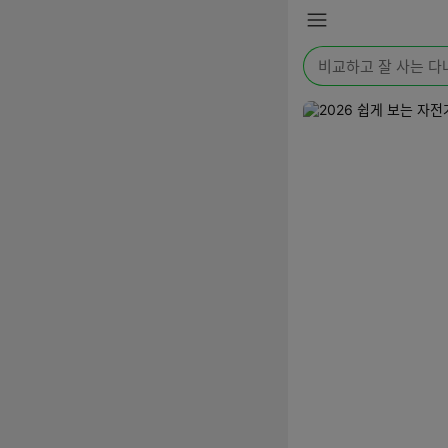
본문 바로가기
메
뉴
검
색
어
를
입
력
해
주
세
요