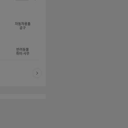
너
이
전
자
지
체
동
보
롤
기
링
자동차용품
멈
공구
춤
반려동물
취미·사무