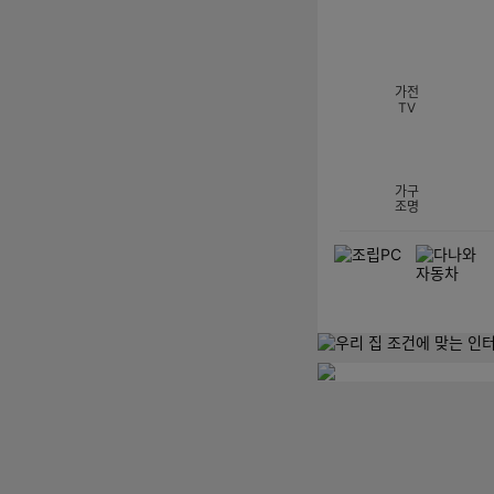
섹션 카테고리
가전
TV
가구
조명