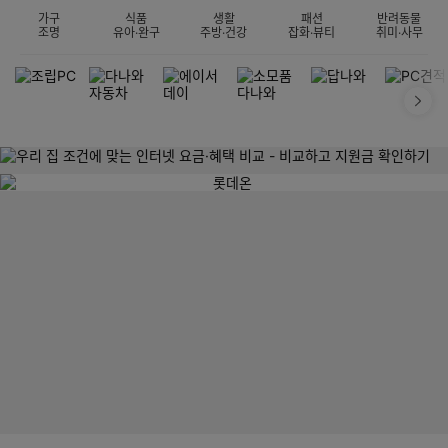
가구
식품
생활
패션
반려동물
조명
유아·완구
주방·건강
잡화·뷰티
취미·사무