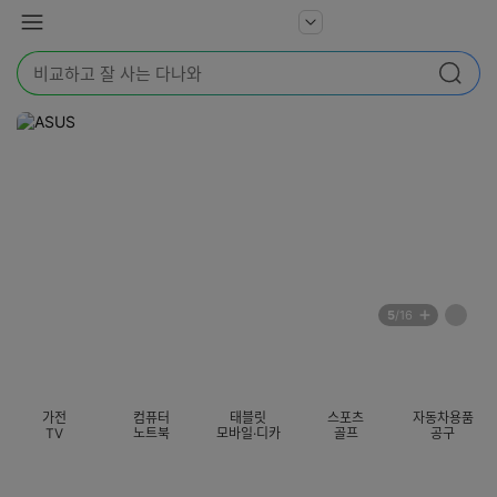
본문 바로가기
다
서
메
나
비
뉴
와
검
스
검색
색
더
어
보
를
기
입
력
해
주
세
요
배
페
5
/16
너
이
전
자
섹션 카테고리
지
체
동
보
롤
기
링
가전
컴퓨터
태블릿
스포츠
자동차용품
멈
TV
노트북
모바일·디카
골프
공구
춤