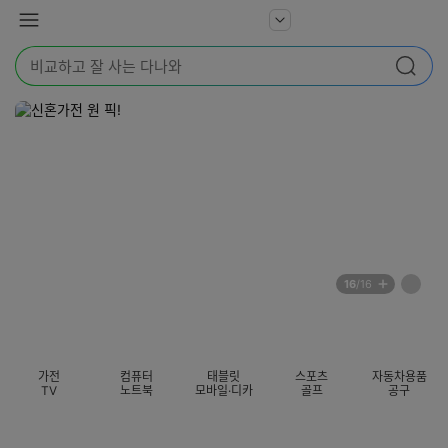
본문 바로가기
다
서
메
나
비
뉴
와
검
스
검색
색
더
어
보
를
기
입
력
해
주
세
요
배
페
16
/16
너
이
전
자
섹션 카테고리
지
체
동
보
롤
기
링
가전
컴퓨터
태블릿
스포츠
자동차용품
멈
TV
노트북
모바일·디카
골프
공구
춤