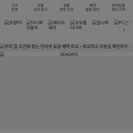
가구
식품
생활
패션
반려동물
조명
유아·완구
주방·건강
잡화·뷰티
취미·사무