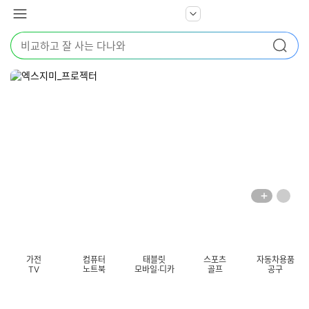
본문 바로가기
다
서
메
나
비
뉴
와
검
스
검색
색
더
어
보
를
기
입
력
해
주
세
요
배
페
너
이
전
자
섹션 카테고리
지
체
동
보
롤
기
링
가전
컴퓨터
태블릿
스포츠
자동차용품
멈
TV
노트북
모바일·디카
골프
공구
춤