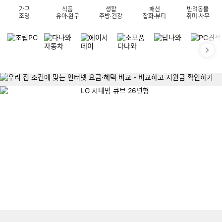
가구
식품
생활
패션
반려동물
조명
유아·완구
주방·건강
잡화·뷰티
취미·사무