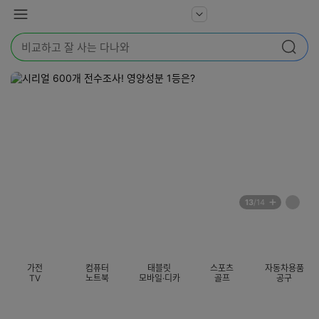
본문 바로가기
다
서
메
나
비
뉴
와
검
스
검색
색
더
어
보
를
기
입
력
해
주
세
요
배
페
13
/14
너
이
전
자
섹션 카테고리
지
체
동
보
롤
기
링
가전
컴퓨터
태블릿
스포츠
자동차용품
멈
TV
노트북
모바일·디카
골프
공구
춤