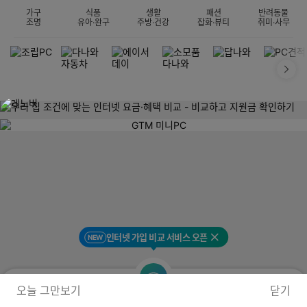
가구
식품
생활
패션
반려동물
조명
유아·완구
주방·건강
잡화·뷰티
취미·사무
인터넷 가입 비교 서비스 오픈
NEW
닫기
오늘 그만보기
닫기
홈
검색
인터넷·TV
마이페이지
최근본