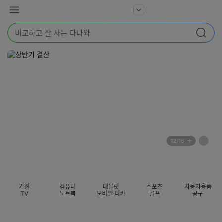
본문 바로가기
다
서
메
나
비
뉴
와
검
스
검색
색
더
어
보
를
기
입
력
해
주
세
요
배
페
12
/16
너
이
전
자
섹션 카테고리
지
체
동
보
롤
기
링
가전
컴퓨터
태블릿
스포츠
자동차용품
멈
TV
노트북
모바일·디카
골프
공구
춤