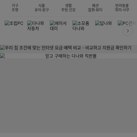
가구
식품
생활
패션
반려동물
조명
유아·완구
주방·건강
잡화·뷰티
취미·사무