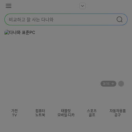
본문 바로가기
다
서
메
나
비
뉴
와
검
스
검색
색
더
어
보
를
기
입
력
해
주
세
요
배
페
3
/16
너
이
전
자
섹션 카테고리
지
체
동
보
롤
기
링
가전
컴퓨터
태블릿
스포츠
자동차용품
멈
TV
노트북
모바일·디카
골프
공구
춤