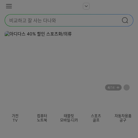
본문 바로가기
다
서
메
나
비
뉴
와
검
스
검색
색
더
어
보
를
기
입
력
해
주
세
요
배
페
4
/14
너
이
전
자
섹션 카테고리
지
체
동
보
롤
기
링
가전
컴퓨터
태블릿
스포츠
자동차용품
멈
TV
노트북
모바일·디카
골프
공구
춤