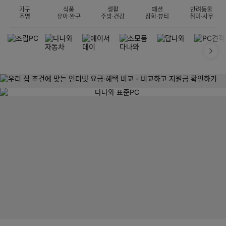
가구
식품
생활
패션
반려동물
조명
유아·완구
주방·건강
잡화·뷰티
취미·사무