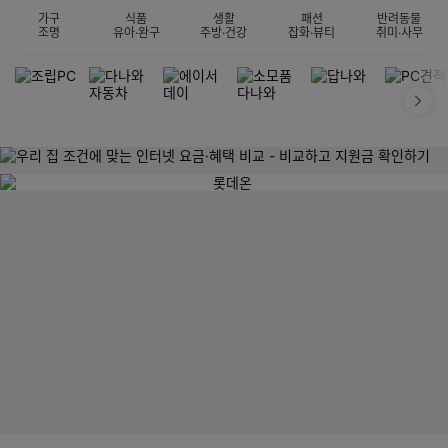
가구
식품
생활
패션
반려동물
조명
유아·완구
주방·건강
잡화·뷰티
취미·사무