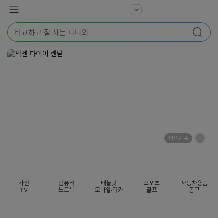
본문 바로가기
다
서
메
나
비
뉴
와
검
스
검색
색
더
어
보
를
기
입
력
해
주
세
요
배
페
11
/14
너
이
전
자
섹션 카테고리
지
체
동
보
롤
기
링
가전
컴퓨터
태블릿
스포츠
자동차용품
멈
TV
노트북
모바일·디카
골프
공구
춤