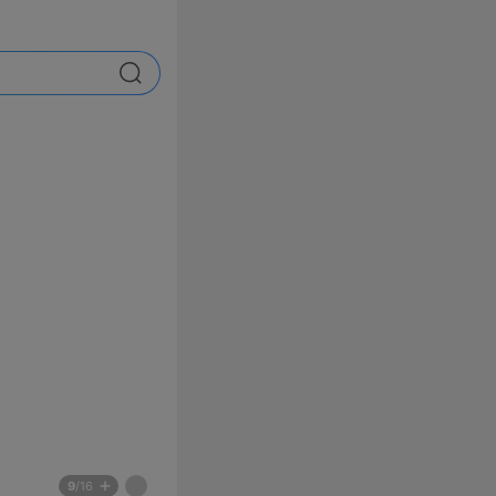
검색
배
페
9
/16