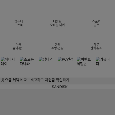
컴퓨터
태블릿
스포츠
노트북
모바일·디카
골프
식품
생활
패션
유아·완구
주방·건강
잡화·뷰티