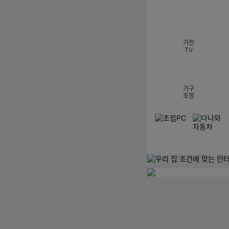
섹션 카테고리
가전
TV
가구
조명