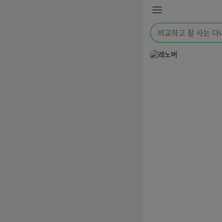
본문 바로가기
메
뉴
검
색
어
를
입
력
해
주
세
요