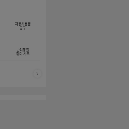
너
이
전
자
지
체
동
보
롤
기
링
자동차용품
멈
공구
춤
반려동물
취미·사무