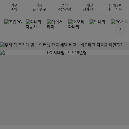
가구
식품
생활
패션
반려동물
조명
유아·완구
주방·건강
잡화·뷰티
취미·사무