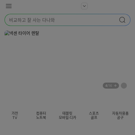
본문 바로가기
다
서
메
나
비
뉴
와
검
스
검색
색
더
어
보
를
기
입
력
해
주
세
요
배
페
4
/16
너
이
전
자
섹션 카테고리
지
체
동
보
롤
기
링
가전
컴퓨터
태블릿
스포츠
자동차용품
멈
TV
노트북
모바일·디카
골프
공구
춤