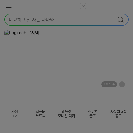
본문 바로가기
다
서
메
나
비
뉴
와
검
스
검색
색
더
어
보
를
기
입
력
해
주
세
요
배
페
7
/14
너
이
전
자
섹션 카테고리
지
체
동
보
롤
기
링
가전
컴퓨터
태블릿
스포츠
자동차용품
멈
TV
노트북
모바일·디카
골프
공구
춤