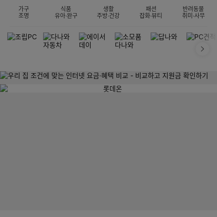
가구
식품
생활
패션
반려동물
조명
유아·완구
주방·건강
잡화·뷰티
취미·사무