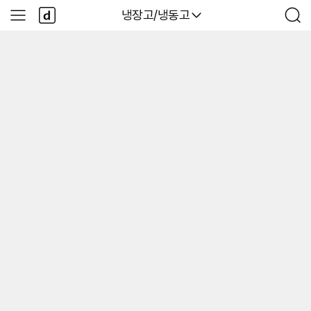
본문 바로가기
다
다나와
냉장고/냉동고
사
검
나
이
색
와
드
메
메
인
뉴